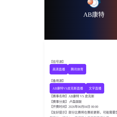
AB康特
【信号源】
高清直播
腾讯体育
【备用源】
AB康特VS皮克斯直播
文字直播
【赛事名称】AB康特 VS 皮克斯
【赛事分类】
卢森国联
【开赛时间】2026年06月04日 00:00
【友好提示】部分比赛将在赛前更新，可能需要