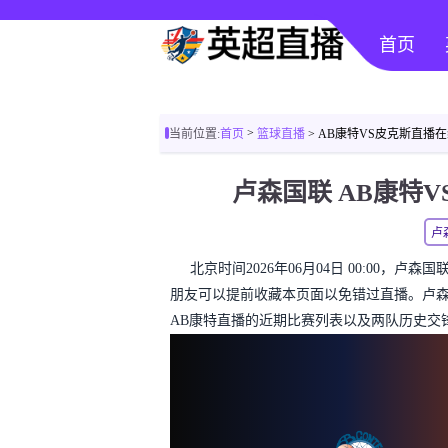
首页
>
当前位置:
首页
篮球直播
> AB康特VS皮克斯直播
卢森国联 AB康特
卢
北京时间2026年06月04日 00:00，
朋友可以提前收藏本页面以免错过直播。卢森
AB康特直播的近期比赛列表以及两队历史交