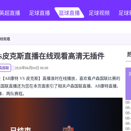
英超直播
足球直播
篮球直播
足球视频
足球
在线观看
VS皮克斯直播在线观看高清无插件
森国联
2026年06月04日 00:00
卢森国联【AB康特 VS 皮克斯】直播准时在线播放，喜欢看卢森国联比赛的
国联直播还为您在本页面索引了相关卢森国联直播、AB康特直播、
锋、两队赛程。
08-
08-
08-
08-
08-
08-
已结束