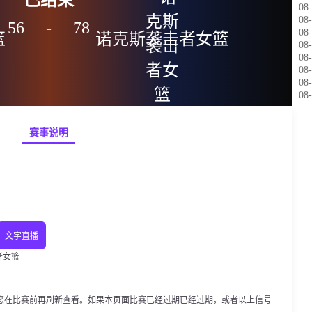
08-
08-
56
-
78
08-
篮
诺克斯袭击者女篮
08-
08-
08-
08-
08-
赛事说明
文字直播
者女篮
您在比赛前再刷新查看。如果本页面比赛已经过期已经过期，或者以上信号