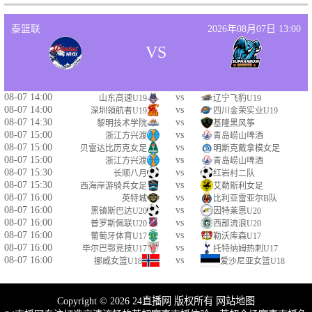
泰篮联
2026年08月07日 13:00
VS
08-07 14:00
vs
山东高速U19
辽宁飞豹U19
08-07 14:00
vs
深圳領航者U19
四川金荣实业U19
08-07 14:30
vs
黎明技术学院
基隆黑风筝
08-07 15:00
vs
浙江方兴渡
青岛崂山啤酒
08-07 15:00
vs
贝雷达比历克女足
明斯克戴拿模女足
08-07 15:00
vs
浙江方兴渡
青岛崂山啤酒
08-07 15:30
vs
长顺八月
红岩村二队
08-07 15:30
vs
西海岸游骑兵女足
艾勒斯利女足
08-07 16:00
vs
英特城
比利亚雷亚尔B队
08-07 16:00
vs
黑镇斯巴达U20
因特莱恩U20
08-07 16:00
vs
普罗斯佩联U20
西部流浪U20
08-07 16:00
vs
葡萄牙体育U17
勒沃库森U17
08-07 16:00
vs
毕尔巴鄂竞技U17
托特纳姆热刺U17
08-07 16:00
vs
挪威女篮U18
爱沙尼亚女篮U18
Copyright © 2026 24直播网 版权所有
网站地图