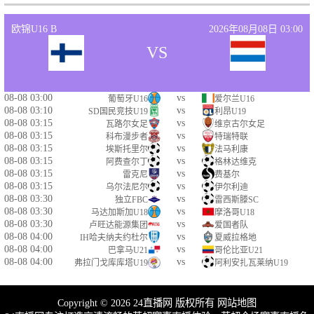
欧锦U16 B
2026年08月08日 03:00
VS
08-08 03:00
vs
葡萄牙U16
爱尔兰U16
08-08 03:10
vs
SD国民竞技U19
利昂U19
08-08 03:15
vs
瓦路尔女足
维京古尔女足
08-08 03:15
vs
科布漫步者
特瑞特联
08-08 03:15
vs
埃斯托里尔
法马利康
08-08 03:15
vs
阿费查尔丁
格林达维克
08-08 03:15
vs
雷克尼
费基尔
08-08 03:15
vs
乌尔法尼尔
伊尔利迪
08-08 03:30
vs
独立FBC
雷西斯滕SC
08-08 03:30
vs
马达加斯加U18
摩洛哥U18
08-08 03:30
vs
卢旺达能源集团
爱国者队
08-08 04:00
vs
IH哈夫纳夫约杜尔
夏威拉格地
08-08 04:00
vs
巴拿马U21
哥伦比亚U21
08-08 04:00
vs
弗拉门戈库库塔U19
阿利安扎瓦莱纳U19
Copyright © 2026 24直播网 版权所有
网站地图