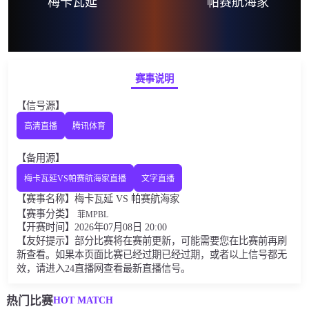
梅卡瓦延
帕赛航海家
赛事说明
【信号源】
高清直播
腾讯体育
【备用源】
梅卡瓦延VS帕赛航海家直播
文字直播
【赛事名称】梅卡瓦延 VS 帕赛航海家
【赛事分类】
菲MPBL
【开赛时间】2026年07月08日 20:00
【友好提示】部分比赛将在赛前更新，可能需要您在比赛前再刷
新查看。如果本页面比赛已经过期已经过期，或者以上信号都无
效，请进入24直播网查看最新直播信号。
HOT MATCH
热门比赛