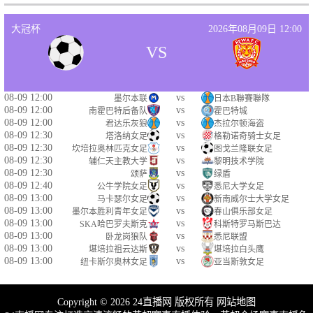
大冠杯
2026年08月09日 12:00
VS
08-09 12:00
vs
墨尔本联
日本B聯賽聯隊
08-09 12:00
vs
南霍巴特后备队
霍巴特城
08-09 12:00
vs
君达乐灰狼
杰拉尔顿海盗
08-09 12:30
vs
塔洛纳女足
格勒诺奇骑士女足
08-09 12:30
vs
坎培拉奥林匹克女足
图戈兰隆联女足
08-09 12:30
vs
辅仁天主教大学
黎明技术学院
08-09 12:30
vs
颂萨
绿盾
08-09 12:40
vs
公牛学院女足
悉尼大学女足
08-09 13:00
vs
马卡瑟尔女足
新南威尔士大学女足
08-09 13:00
vs
墨尔本胜利青年女足
春山俱乐部女足
08-09 13:00
vs
SKA哈巴罗夫斯克
科斯特罗马斯巴达
08-09 13:00
vs
卧龙岗狼队
悉尼联盟
08-09 13:00
vs
堪培拉祖云达斯
堪培拉白头鹰
08-09 13:00
vs
纽卡斯尔奥林女足
亚当斯敦女足
Copyright © 2026 24直播网 版权所有
网站地图