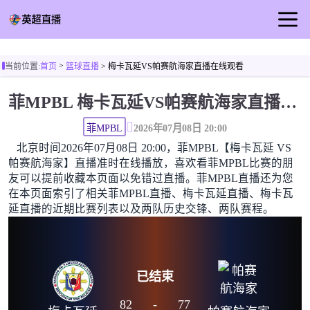
首页
>
当前位置:
首页
篮球直播
> 梅卡瓦延VS帕赛航海家直播在线观看
英超直播
菲MPBL 梅卡瓦延VS帕赛航海家直播在线观看高清无插件
足球直播
篮球直播
菲MPBL
2026年07月08日 20:00
北京时间2026年07月08日 20:00，菲MPBL【梅卡瓦延 VS
足球视频
帕赛航海家】直播准时在线播放，喜欢看菲MPBL比赛的朋
足球新闻
友可以提前收藏本页面以免错过直播。菲MPBL直播还为您
在本页面索引了相关菲MPBL直播、梅卡瓦延直播、梅卡瓦
延直播的近期比赛列表以及两队历史交锋、两队赛程。
已结束
82
-
77