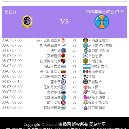
巴拉联
2026年08月07日 07:30
VS
08-07 07:30
vs
菲利克斯佩雷斯
科洛尼亚黄金
08-07 07:30
vs
斯卡伯勒流星
尼亚加拉河雄狮
08-07 07:40
vs
纽约城
桑托斯拉古纳
08-07 08:00
vs
艾斯潘诺
上普恩特
08-07 08:00
vs
拉斯阿尼马斯
卡斯托洛
08-07 08:00
vs
乌拉圭女篮
阿根廷女篮
08-07 08:00
vs
哥伦比亚女足
墨西哥女足
08-07 08:00
vs
北俱乐部酒店
快船
08-07 08:10
vs
蓝十字
费城联合
08-07 08:30
vs
芝加哥火焰
内卡萨
08-07 08:30
vs
奥索尔诺
华尔迪维亚
08-07 08:30
vs
温尼伯海熊
萨斯卡通曼巴
08-07 09:00
vs
矿工女篮
梅莱亚斯女篮
08-07 09:00
vs
韩科维德斯
穆尼斯帕尔
Copyright © 2026 24直播网 版权所有
网站地图