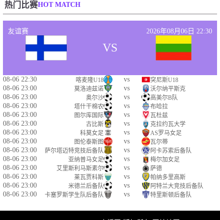
HOT MATCH
热门比赛
友谊赛
2026年08月06日 22:30
VS
08-06 22:30
vs
喀麦隆U18
突尼斯U18
08-06 23:00
vs
莫洛迪兹诺
沃尔纳平斯克
08-06 23:00
vs
奥尔沙
高美尔B队
08-06 23:00
vs
塔什干棉农
布哈拉
08-06 23:00
vs
图尔库国际
瓦杜兹
08-06 23:00
vs
古比斯
克拉约瓦大学
08-06 23:00
vs
科莫女足
AS罗马女足
08-06 23:00
vs
图伦泰斯图
瓦尔蒂
08-06 23:00
vs
萨尔塔迈特竞技后备队
阿卡苏索后备队
08-06 23:00
vs
亚纳普马女足
梅尔加女足
08-06 23:00
vs
艾里斯利马斯素尔
萨德
08-06 23:00
vs
莱瓦贾科斯
帕纳多里高斯
08-06 23:00
vs
米德兰后备队
阿特兰大竞技后备队
08-06 23:00
vs
卡塞罗斯学生队后备队
特里斯顿后备队