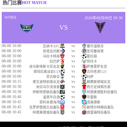
HOT MATCH
热门比赛
WNBA
2026年08月08日 09:30
VS
08-08 10:00
vs
瓦纳卡AFC
塞尔温联合
08-08 10:00
vs
肯塔吉内斯
圣何塞体育
08-08 10:00
vs
马拉卡特高
夏拉祖
08-08 10:00
vs
拉巴萨
劳托卡
08-08 10:00
vs
迪马斯埃斯卡苏女足
萨普里萨女足
08-08 10:00
vs
堪培拉奥运会U23
古玛老虎U23
08-08 10:00
vs
劳古联合
科萨
08-08 10:15
vs
德文波特前锋女足
朗赛斯顿城女足
08-08 10:30
vs
米拉马尔流浪者
西方足球俱乐部
08-08 10:30
vs
伊斯特恩联后备队
阿德莱德胜利后备队
08-08 10:40
vs
温哥华白浪
华雷斯
08-08 10:45
vs
菲利米德海湾
诺美德斯
08-08 10:45
vs
克罗伊登国王后备队
斯特尔特狮后备队
08-08 10:45
vs
阿德莱德城后备队
普雷福特后备队