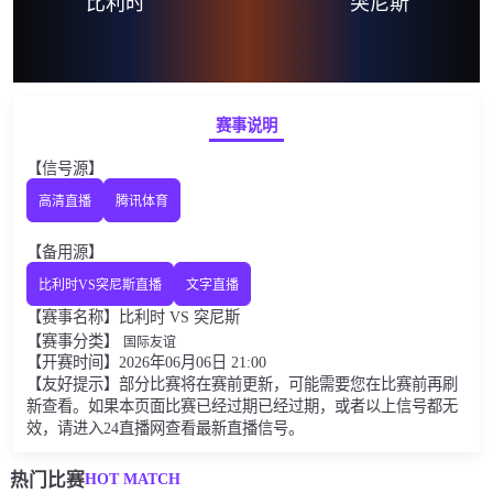
比利时
突尼斯
赛事说明
【信号源】
高清直播
腾讯体育
【备用源】
比利时VS突尼斯直播
文字直播
【赛事名称】比利时 VS 突尼斯
【赛事分类】
国际友谊
【开赛时间】2026年06月06日 21:00
【友好提示】部分比赛将在赛前更新，可能需要您在比赛前再刷
新查看。如果本页面比赛已经过期已经过期，或者以上信号都无
效，请进入24直播网查看最新直播信号。
HOT MATCH
热门比赛