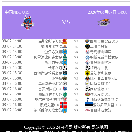
中国NBL U19
2026年08月07日 14:00
VS
08-07 14:00
vs
深圳領航者U19
四川金荣实业U19
08-07 14:30
vs
黎明技术学院
基隆黑风筝
08-07 15:00
vs
浙江方兴渡
青岛崂山啤酒
08-07 15:00
vs
贝雷达比历克女足
明斯克戴拿模女足
08-07 15:00
vs
浙江方兴渡
青岛崂山啤酒
08-07 15:30
vs
长顺八月
红岩村二队
08-07 15:30
vs
西海岸游骑兵女足
艾勒斯利女足
08-07 16:00
vs
英特城
比利亚雷亚尔B队
08-07 16:00
vs
黑镇斯巴达U20
因特莱恩U20
08-07 16:00
vs
普罗斯佩联U20
西部流浪U20
08-07 16:00
vs
葡萄牙体育U17
勒沃库森U17
08-07 16:00
vs
毕尔巴鄂竞技U17
托特纳姆热刺U17
08-07 16:00
vs
挪威女篮U18
爱沙尼亚女篮U18
08-07 16:00
vs
汤斯维尔火焰女篮
麦凯陨石女篮
Copyright © 2026 24直播网 版权所有
网站地图