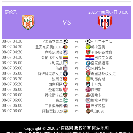
哥伦乙
2026年08月07日 04:30
VS
08-07 04:30
vs
CD独立青年
七月二十二队
08-07 04:30
vs
圣安东尼奥(ECU)
瓜拉塞奥
08-07 04:30
vs
竞技足球会
圣多明各体育
08-07 04:30
vs
哥伦比亚女篮
巴拉圭女篮
08-07 05:00
vs
卡利竞技
皇家桑坦德
08-07 05:00
vs
茨高
阿利安萨
08-07 05:00
vs
特维科克尔女足
奇里基条纹女足
08-07 05:30
vs
波哥塔
利昂内斯
08-07 05:30
vs
国家报队
十月九
08-07 06:00
vs
圣塔菲联
拉努斯
08-07 06:00
vs
特拉斯卡拉
瓦哈卡
08-07 06:00
vs
高卓
格拉马登斯
08-07 06:00
vs
三多俱乐部
布罗茨基
08-07 06:00
vs
阿拉奎拉U20
利加U20
Copyright © 2026 24直播网 版权所有
网站地图