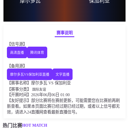
摩尔多瓦
保加利亚
赛事说明
【信号源】
高清直播
腾讯体育
【备用源】
摩尔多瓦VS保加利亚直播
文字直播
【赛事名称】摩尔多瓦 VS 保加利亚
【赛事分类】
国际友谊
【开赛时间】2026年06月06日 01:00
【友好提示】部分比赛将在赛前更新，可能需要您在比赛前再刷
新查看。如果本页面比赛已经过期已经过期，或者以上信号都无
效，请进入24直播网查看最新直播信号。
HOT MATCH
热门比赛