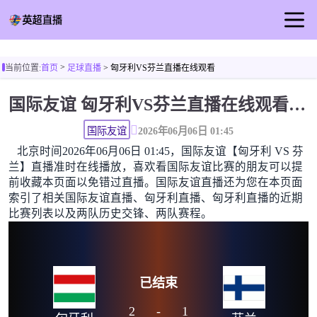
首页
>
当前位置:
首页
足球直播
> 匈牙利VS芬兰直播在线观看
英超直播
国际友谊 匈牙利VS芬兰直播在线观看高清无插件
足球直播
篮球直播
国际友谊
2026年06月06日 01:45
北京时间2026年06月06日 01:45，国际友谊【匈牙利 VS 芬
足球视频
兰】直播准时在线播放，喜欢看国际友谊比赛的朋友可以提
足球新闻
前收藏本页面以免错过直播。国际友谊直播还为您在本页面
索引了相关国际友谊直播、匈牙利直播、匈牙利直播的近期
比赛列表以及两队历史交锋、两队赛程。
已结束
2
-
1