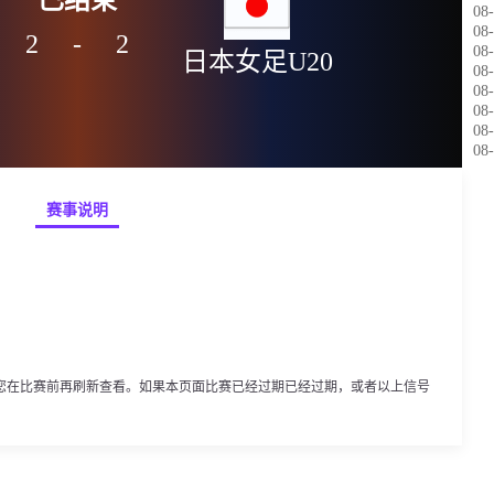
08-
08-
2
-
2
08-
日本女足U20
08-
08-
08-
08-
08-
赛事说明
您在比赛前再刷新查看。如果本页面比赛已经过期已经过期，或者以上信号