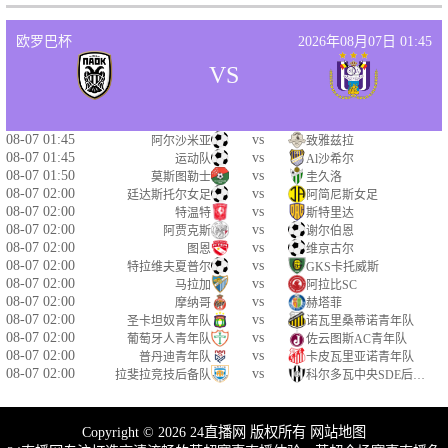
欧罗巴杯
2026年08月07日 01:45
VS
08-07 01:45
vs
阿尔沙米亚
致雅兹拉
08-07 01:45
vs
运动队
Al沙希尔
08-07 01:50
vs
莫斯图勒士
圭久洛
08-07 02:00
vs
廷达斯托尔女足
阿简尼斯女足
08-07 02:00
vs
特温特
斯特里达
08-07 02:00
vs
阿贾克斯
谢尔伯恩
08-07 02:00
vs
图恩
维京古尔
08-07 02:00
vs
特拉维夫夏普尔
GKS卡托威斯
08-07 02:00
vs
马拉加
阿拉比SC
08-07 02:00
vs
摩纳哥
赫塔菲
08-07 02:00
vs
圣卡坦奴青年队
诺瓦里桑蒂诺青年队
08-07 02:00
vs
葡萄牙人青年队
佐云图斯AC青年队
08-07 02:00
vs
普丹迪青年队
卡皮瓦里亚诺青年队
08-07 02:00
vs
拉斐拉竞技后备队
科尔多瓦中央SDE后备队
Copyright © 2026 24直播网 版权所有
网站地图