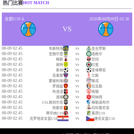
HOT MATCH
热门比赛
女欧U18 A
2026年08月09日 02:30
VS
08-09 02:45
vs
韦斯特洛
圣吉罗斯
08-09 02:45
vs
圣图尔登
洛默尔
08-09 02:45
vs
梅斯
甘冈
08-09 02:45
vs
南特
红星
08-09 02:45
vs
索肖
圣埃蒂安
08-09 02:45
vs
克莱蒙
兰斯
08-09 02:45
vs
蒙彼利埃
第戎
08-09 02:45
vs
罗德兹
拉瓦勒
08-09 02:45
vs
布洛涅
南锡
08-09 02:45
vs
波城
阿纳西
08-09 02:45
vs
USL敦刻尔克
格勒诺布尔
08-09 02:45
vs
热那亚
拉科鲁尼亚
08-09 02:45
vs
蒂华纳U19
莱昂U19
08-09 02:45
vs
克罗地亚女篮U18
捷克女篮U18