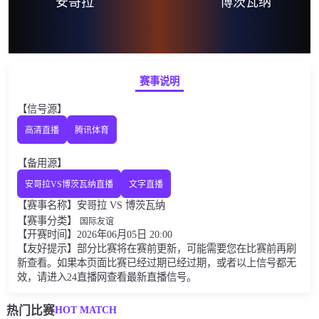
安哥拉
博茨瓦纳
赛事说明
【信号源】
高清直播
腾讯体育
【备用源】
安哥拉VS博茨瓦纳直播
文字直播
【赛事名称】安哥拉 VS 博茨瓦纳
【赛事分类】
国际友谊
【开赛时间】2026年06月05日 20:00
【友好提示】部分比赛将在赛前更新，可能需要您在比赛前再刷
新查看。如果本页面比赛已经过期已经过期，或者以上信号都无
效，请进入24直播网查看最新直播信号。
HOT MATCH
热门比赛