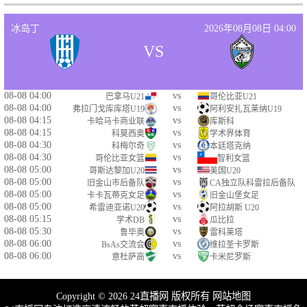
冰岛丁
2026年08月08日 04:00
VS
08-08 04:00
vs
巴拿马U21
哥伦比亚U21
08-08 04:00
vs
弗拉门戈库库塔U19
阿利安扎瓦莱纳U19
08-08 04:15
vs
卡哈马卡商业联
库斯科
08-08 04:15
vs
科莫西奥
学术界体育
08-08 04:30
vs
科梅尔奇
本廷塔克纳
08-08 04:30
vs
哥伦比亚女篮
智利女篮
08-08 05:00
vs
哥斯达黎加U20
美国U20
08-08 05:00
vs
旧金山市后备队
CA独立队科雷拉后备队
08-08 05:00
vs
卡卡瓦蒂克女足
旧金山堡女足
08-08 05:00
vs
希雷迪亚诺U20
阿拉胡斯 U20
08-08 05:15
vs
学术DB
瓜比拉
08-08 05:30
vs
鲁毕奥
雷科莱塔
08-08 06:00
vs
BsAs交流会
维拉圣卡罗斯
08-08 06:00
vs
意杜萨高
卡米尼罗斯
Copyright © 2026 24直播网 版权所有
网站地图