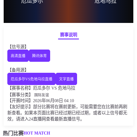
厄瓜多尔
危地马拉
赛事说明
【信号源】
高清直播
腾讯体育
【备用源】
厄瓜多尔VS危地马拉直播
文字直播
【赛事名称】厄瓜多尔 VS 危地马拉
【赛事分类】
国际友谊
【开赛时间】2026年06月08日 04:10
【友好提示】部分比赛将在赛前更新，可能需要您在比赛前再刷
新查看。如果本页面比赛已经过期已经过期，或者以上信号都无
效，请进入24直播网查看最新直播信号。
HOT MATCH
热门比赛