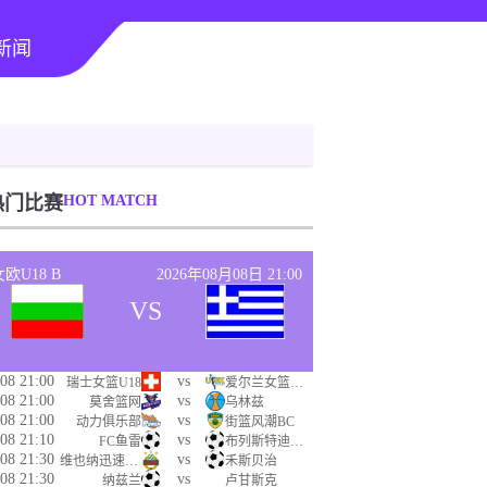
新闻
热门比赛
HOT MATCH
女欧U18 B
2026年08月08日 21:00
VS
08 21:00
vs
瑞士女篮U18
爱尔兰女篮U18
08 21:00
vs
莫舍篮网
乌林兹
08 21:00
vs
动力俱乐部
街篮风潮BC
08 21:10
vs
FC鱼雷
布列斯特迪纳摩
08 21:30
vs
维也纳迅速青年队
禾斯贝治
08 21:30
vs
纳兹兰
卢甘斯克