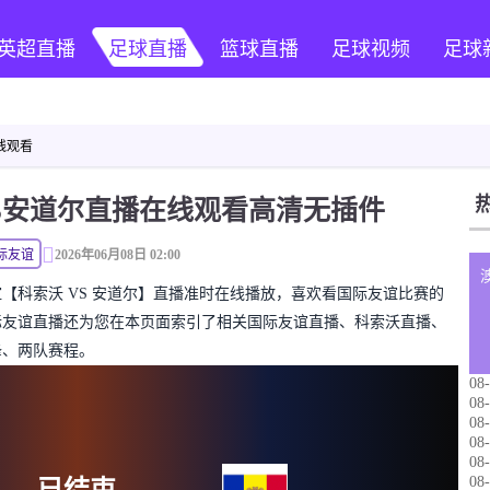
英超直播
足球直播
篮球直播
足球视频
足球
线观看
VS安道尔直播在线观看高清无插件
际友谊
2026年06月08日 02:00
国际友谊【科索沃 VS 安道尔】直播准时在线播放，喜欢看国际友谊比赛的
际友谊直播还为您在本页面索引了相关国际友谊直播、科索沃直播、
锋、两队赛程。
08-
08-
08-
08-
08-
08-
已结束