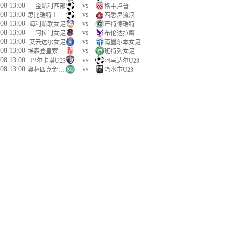
08 13:00
vs
金斯利西部
格韦卢普
08 13:00
vs
思比瑞特士女足
西悉尼流浪者女足B队
08 13:00
vs
海利斯联女足
芒特德瑞特城女足
08 13:00
vs
阿拉门女足
布伦达拉鹰女足
08 13:00
vs
艾云达尔女足
南墨尔本女足
08 13:00
vs
埃森登皇家女足
班特列女足
08 13:00
vs
巴尔卡塔U23
阿马达尔U23
08 13:00
vs
奥林匹克金威U23
湾水市U23