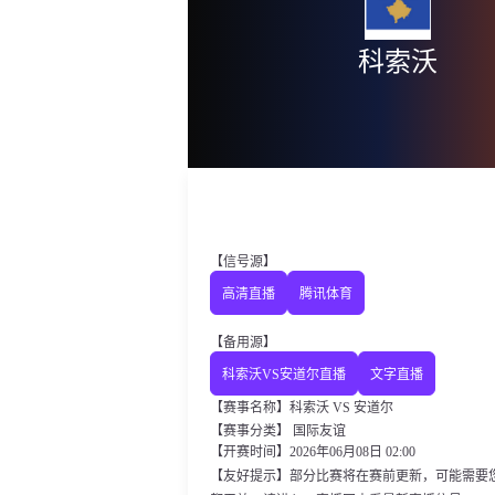
科索沃
【信号源】
高清直播
腾讯体育
【备用源】
科索沃VS安道尔直播
文字直播
【赛事名称】科索沃 VS 安道尔
【赛事分类】
国际友谊
【开赛时间】2026年06月08日 02:00
【友好提示】部分比赛将在赛前更新，可能需要