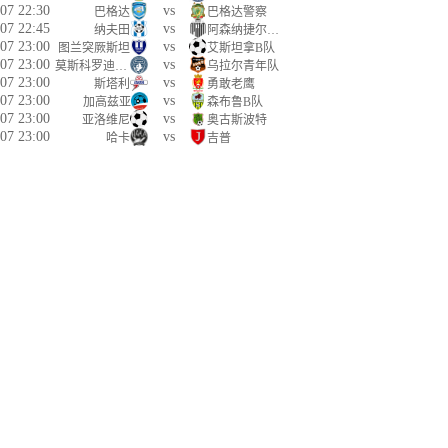
07 22:30
vs
巴格达
巴格达警察
07 22:45
vs
纳夫田
阿森纳捷尔任斯克
07 23:00
vs
图兰突厥斯坦
艾斯坦拿B队
07 23:00
vs
莫斯科罗迪纳青年队
乌拉尔青年队
07 23:00
vs
斯塔利
勇敢老鹰
07 23:00
vs
加高兹亚
森布鲁B队
07 23:00
vs
亚洛维尼
奥古斯波特
07 23:00
vs
哈卡
吉普