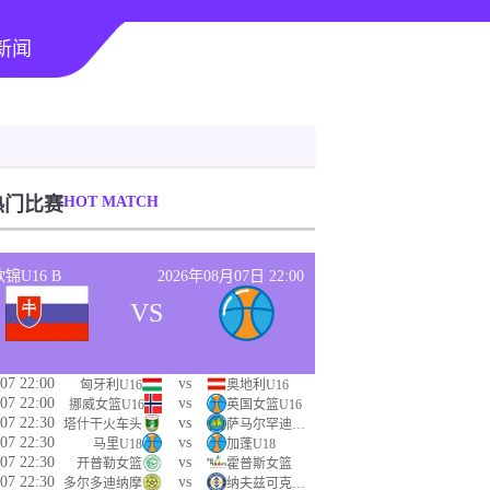
新闻
热门比赛
HOT MATCH
欧锦U16 B
2026年08月07日 22:00
VS
07 22:00
vs
匈牙利U16
奥地利U16
07 22:00
vs
挪威女篮U16
英国女篮U16
07 22:30
vs
塔什干火车头
萨马尔罕迪纳摩
07 22:30
vs
马里U18
加蓬U18
07 22:30
vs
开普勒女篮
霍普斯女篮
07 22:30
vs
多尔多迪纳摩
纳夫兹可克阿达