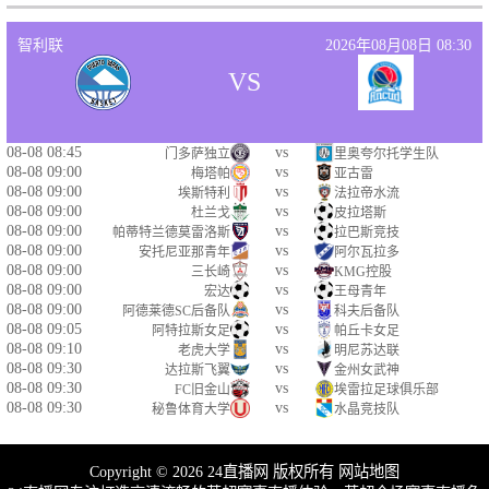
智利联
2026年08月08日 08:30
VS
08-08 08:45
vs
门多萨独立
里奥夸尔托学生队
08-08 09:00
vs
梅塔帕
亚古雷
08-08 09:00
vs
埃斯特利
法拉帝水流
08-08 09:00
vs
杜兰戈
皮拉塔斯
08-08 09:00
vs
帕蒂特兰德莫雷洛斯
拉巴斯竞技
08-08 09:00
vs
安托尼亚那青年
阿尔瓦拉多
08-08 09:00
vs
三长崎
KMG控股
08-08 09:00
vs
宏达
王母青年
08-08 09:00
vs
阿德莱德SC后备队
科夫后备队
08-08 09:05
vs
阿特拉斯女足
帕丘卡女足
08-08 09:10
vs
老虎大学
明尼苏达联
08-08 09:30
vs
达拉斯飞翼
金州女武神
08-08 09:30
vs
FC旧金山
埃雷拉足球俱乐部
08-08 09:30
vs
秘鲁体育大学
水晶竞技队
Copyright © 2026 24直播网 版权所有
网站地图