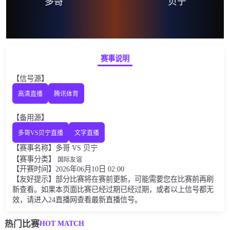
多哥
贝宁
赛事说明
【信号源】
高清直播
腾讯体育
【备用源】
多哥VS贝宁直播
文字直播
【赛事名称】多哥 VS 贝宁
【赛事分类】
国际友谊
【开赛时间】2026年06月10日 02:00
【友好提示】部分比赛将在赛前更新，可能需要您在比赛前再刷
新查看。如果本页面比赛已经过期已经过期，或者以上信号都无
效，请进入24直播网查看最新直播信号。
HOT MATCH
热门比赛