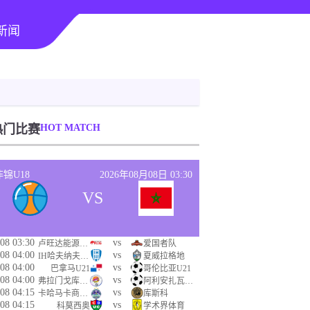
新闻
热门比赛
HOT MATCH
非锦U18
2026年08月08日 03:30
VS
08 03:30
vs
卢旺达能源集团
爱国者队
08 04:00
vs
IH哈夫纳夫约杜尔
夏威拉格地
08 04:00
vs
巴拿马U21
哥伦比亚U21
08 04:00
vs
弗拉门戈库库塔U19
阿利安扎瓦莱纳U19
08 04:15
vs
卡哈马卡商业联
库斯科
08 04:15
vs
科莫西奥
学术界体育