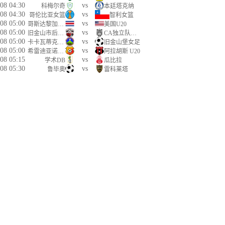
08 04:30
vs
科梅尔奇
本廷塔克纳
08 04:30
vs
哥伦比亚女篮
智利女篮
08 05:00
vs
哥斯达黎加U20
美国U20
08 05:00
vs
旧金山市后备队
CA独立队科雷拉后备队
08 05:00
vs
卡卡瓦蒂克女足
旧金山堡女足
08 05:00
vs
希雷迪亚诺U20
阿拉胡斯 U20
08 05:15
vs
学术DB
瓜比拉
08 05:30
vs
鲁毕奥
雷科莱塔