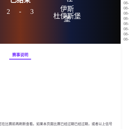
08-
08-
2
-
3
08-
杜伊斯堡
08-
08-
08-
08-
08-
赛事说明
您在比赛前再刷新查看。如果本页面比赛已经过期已经过期，或者以上信号