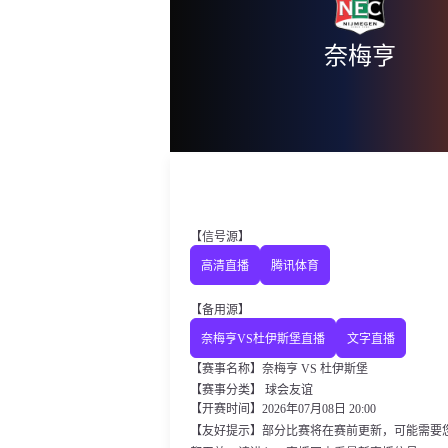
奈梅亨
【信号源】
高清直播
腾讯体育
【备用源】
奈梅亨VS杜伊斯堡直播
文字直播
【赛事名称】奈梅亨 VS 杜伊斯堡
【赛事分类】
球会友谊
【开赛时间】2026年07月08日 20:00
【友好提示】部分比赛将在赛前更新，可能需要