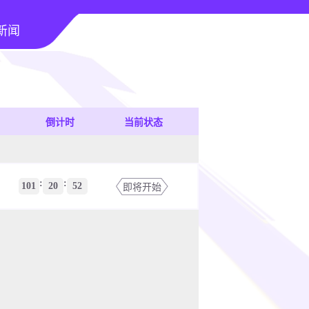
新闻
倒计时
当前状态
:
:
101
20
52
即将开始