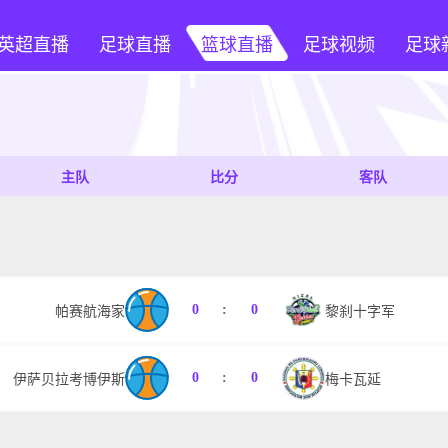
英超直播
足球直播
篮球直播
足球视频
足球
主队
比分
客队
0
:
0
帕赛航海家
黎刹十字军
0
:
0
伊萨贝拉考博伊斯
梅卡瓦延