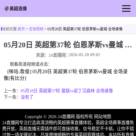
首页
>
当前位置:
首页
足球视频
> 05月20日 英超第37轮 伯恩茅斯vs曼城 全场录像
英超直播
05月20日 英超第37轮 伯恩茅斯vs曼城 全场录像
足球直播
2026-05-20 09:02
篮球直播
来源：24直播网
观看高清视频请点击：
足球视频
[咪咕-詹俊] 05月20日 英超第37轮 伯恩茅斯vs曼城 全场录
足球新闻
像[有比分]
上一条：
05月18日 英超第37轮 曼联vs诺丁汉森林 全场录像
下一条：
没有了
Copyright © 2026 24直播网 版权所有
网站地图
24直播网专注打造高清流畅的英超赛事直播体验，英超全场赛事直播免
费开放，英超直播无需插件即可直接收看，信号稳定不卡顿。让你不错
过每一场关键对决，尽享便捷顺畅的专属英超观赛体验。本站所有直播