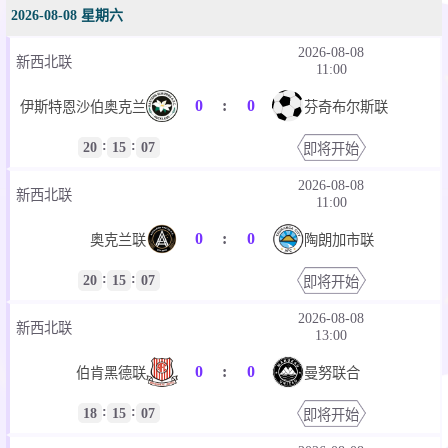
2026-08-08 星期六
2026-08-08
新西北联
11:00
0
:
0
伊斯特恩沙伯奥克兰
芬奇布尔斯联
:
:
20
15
07
即将开始
2026-08-08
新西北联
11:00
0
:
0
奥克兰联
陶朗加市联
:
:
20
15
07
即将开始
2026-08-08
新西北联
13:00
0
:
0
伯肯黑德联
曼努联合
:
:
18
15
07
即将开始