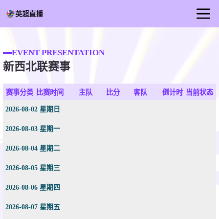
首页
EVENT PRESENTATION
英超直播
新西北联赛事
足球直播
篮球直播
赛事分类
比赛时间
主队
比分
客队
倒计时
当前状态
足球视频
2026-08-02 星期日
足球新闻
2026-08-03 星期一
2026-08-04 星期二
2026-08-05 星期三
2026-08-06 星期四
2026-08-07 星期五